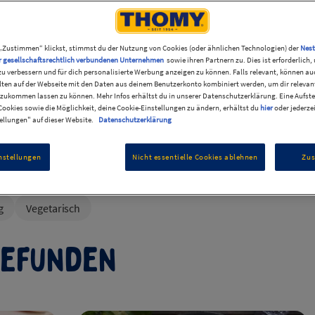
epte
„Zustimmen“ klickst, stimmst du der Nutzung von Cookies (oder ähnlichen Technologien) der
Nest
r gesellschaftsrechtlich verbundenen Unternehmen
sowie ihren Partnern zu. Dies ist erforderlich
zu verbessern und für dich personalisierte Werbung anzeigen zu können. Falls relevant, können au
ten auf der Webseite mit den Daten aus deinem Benutzerkonto kombiniert werden, um dir relevant
zukommen lassen zu können. Mehr Infos erhältst du in unserer Datenschutzerklärung. Eine Aufste
ookies sowie die Möglichkeit, deine Cookie-Einstellungen zu ändern, erhältst du
hier
oder jederze
ellungen" auf dieser Website.
Datenschutzerklärung
nstellungen
Nicht essentielle Cookies ablehnen
Zu
g
Vegetarisch
gefunden