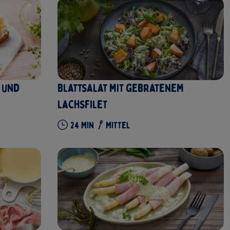
 und
Blattsalat mit gebratenem
Lachsfilet
24
Min
Mittel