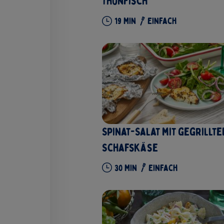
Thunfisch
19
Min
Einfach
Spinat-Salat mit gegrillt
Schafskäse
30
Min
Einfach