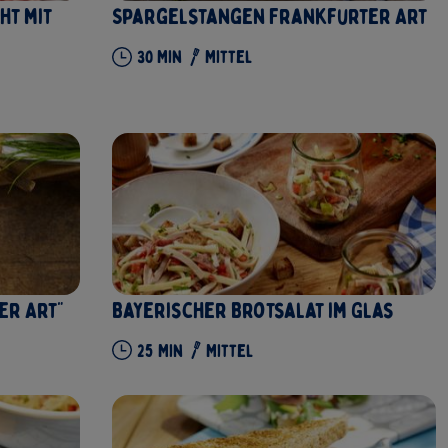
ht mit
Spargelstangen Frankfurter Art
30
Min
Mittel
er Art"
Bayerischer Brotsalat im Glas
25
Min
Mittel