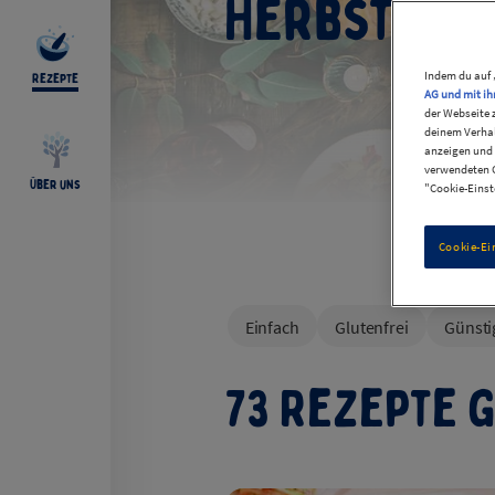
Herbstrez
Indem du auf 
Rezepte
AG und mit ih
der Webseite 
deinem Verhal
anzeigen und 
verwendeten C
Über uns
"Cookie-Einst
Cookie-Ei
Filters
Einfach
Glutenfrei
Günsti
73 Rezepte 