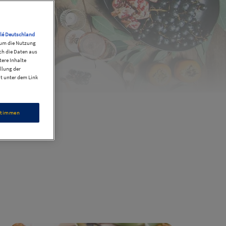
lé Deutschland
, um die Nutzung
ch die Daten aus
ere Inhalte
llung der
it unter dem Link
stimmen