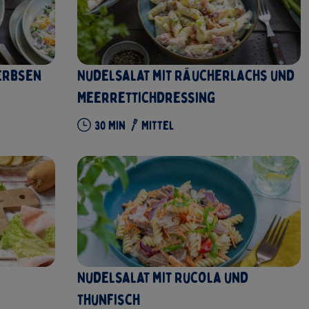
 Erbsen
Nudelsalat mit Räucherlachs und
Meerrettichdressing
30
Min
Mittel
Nudelsalat mit Rucola und
Thunfisch