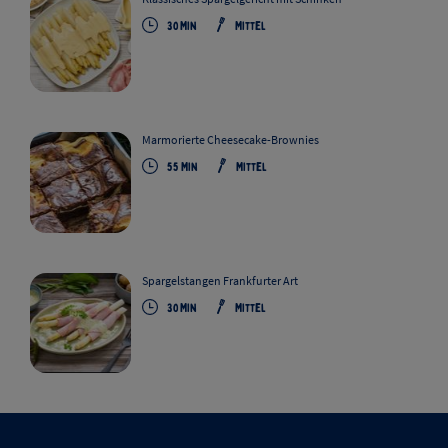
30
Min
Mittel
Marmorierte Cheesecake-Brownies
55
Min
Mittel
Spargelstangen Frankfurter Art
30
Min
Mittel