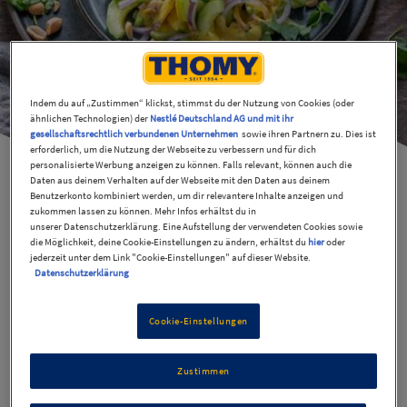
Indem du auf „Zustimmen“ klickst, stimmst du der Nutzung von Cookies (oder
ähnlichen Technologien) der
Nestlé Deutschland AG und mit ihr
gesellschaftsrechtlich verbundenen Unternehmen
sowie ihren Partnern zu. Dies ist
erforderlich, um die Nutzung der Webseite zu verbessern und für dich
personalisierte Werbung anzeigen zu können. Falls relevant, können auch die
Daten aus deinem Verhalten auf der Webseite mit den Daten aus deinem
Benutzerkonto kombiniert werden, um dir relevantere Inhalte anzeigen und
zukommen lassen zu können. Mehr Infos erhältst du in
Gurkensalat Thai Curry
unserer Datenschutzerklärung. Eine Aufstellung der verwendeten Cookies sowie
die Möglichkeit, deine Cookie-Einstellungen zu ändern, erhältst du
hier
oder
jederzeit unter dem Link "Cookie-Einstellungen" auf dieser Website.
Style
Datenschutzerklärung
Cookie-Einstellungen
27 Min
Einfach
Zustimmen