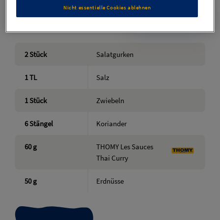
Nicht essentielle Cookies ablehnen
Zutaten
4
Portionen
2
Stück
Salatgurken
1
TL
Salz
1
Stück
Zwiebeln
6
Stängel
Koriander
60
g
THOMY Les Sauces
Thai Curry
50
g
Erdnüsse