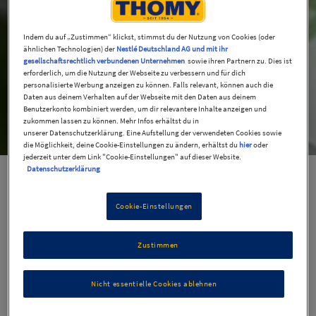
Indem du auf „Zustimmen“ klickst, stimmst du der Nutzung von Cookies (oder
ähnlichen Technologien) der
Nestlé Deutschland AG und mit ihr
Kontakt
gesellschaftsrechtlich verbundenen Unternehmen
sowie ihren Partnern zu. Dies ist
erforderlich, um die Nutzung der Webseite zu verbessern und für dich
personalisierte Werbung anzeigen zu können. Falls relevant, können auch die
Daten aus deinem Verhalten auf der Webseite mit den Daten aus deinem
Benutzerkonto kombiniert werden, um dir relevantere Inhalte anzeigen und
zukommen lassen zu können. Mehr Infos erhältst du in
unserer Datenschutzerklärung. Eine Aufstellung der verwendeten Cookies sowie
Wir freuen uns über deine Fragen und
die Möglichkeit, deine Cookie-Einstellungen zu ändern, erhältst du
hier
oder
jederzeit unter dem Link "Cookie-Einstellungen" auf dieser Website.
Anmerkungen.
Datenschutzerklärung
Wir freuen uns über deine Fragen und Anmerkungen.
Cookie-Einstellungen
Zustimmen
Nicht essentielle Cookies ablehnen