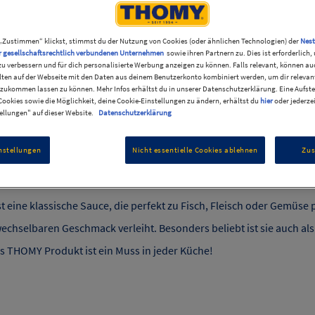
„Zustimmen“ klickst, stimmst du der Nutzung von Cookies (oder ähnlichen Technologien) der
Nest
r gesellschaftsrechtlich verbundenen Unternehmen
sowie ihren Partnern zu. Dies ist erforderlich
oulade
Die perfekte Ergänzung
zu verbessern und für dich personalisierte Werbung anzeigen zu können. Falls relevant, können au
ten auf der Webseite mit den Daten aus deinem Benutzerkonto kombiniert werden, um dir relevant
zukommen lassen zu können. Mehr Infos erhältst du in unserer Datenschutzerklärung. Eine Aufste
ookies sowie die Möglichkeit, deine Cookie-Einstellungen zu ändern, erhältst du
hier
oder jederze
ellungen" auf dieser Website.
Datenschutzerklärung
nstellungen
Nicht essentielle Cookies ablehnen
Zu
 eine klassische Sauce, die perfekt zu Fisch, Fleisch oder Gemüse
chselbaren Geschmack verleiht. Besonders beliebt ist sie auch als
es THOMY Produkt ist ein Muss in jeder Küche!