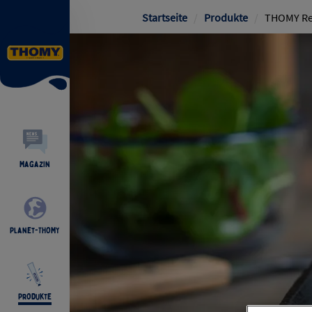
Pfadnavigat
Startseite
/
Produkte
/
THOMY Rem
Magazin
Planet-THOMY
Produkte