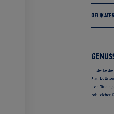
Delikates
Genuss
Entdecke die
Zusatz.
Unse
– ob für ein 
zahlreichen