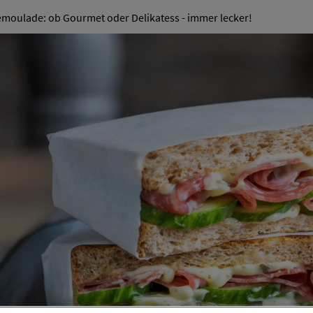
ion
oulade: ob Gourmet oder Delikatess - immer lecker!