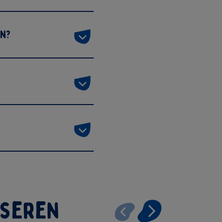
en?
nseren