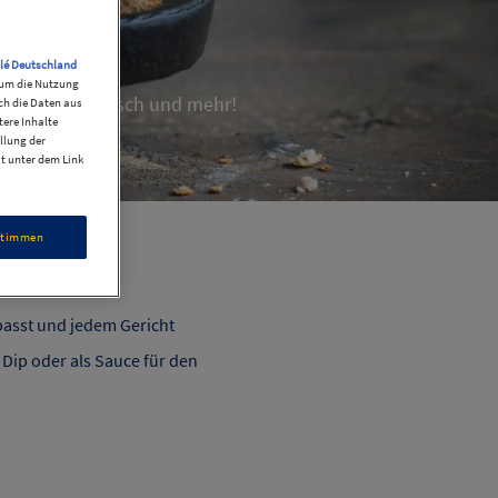
lé Deutschland
, um die Nutzung
 für Fisch, Fleisch und mehr!
ch die Daten aus
ere Inhalte
llung der
it unter dem Link
stimmen
 passt und jedem Gericht
 Dip oder als Sauce für den