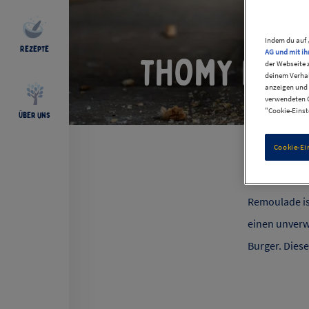
Indem du auf 
Rezepte
AG und mit ih
THOMY Rem
der Webseite 
deinem Verhal
anzeigen und 
verwendeten C
"Cookie-Einst
Über uns
Cookie-Ei
Remoulade ist
einen unverwe
Burger. Dies