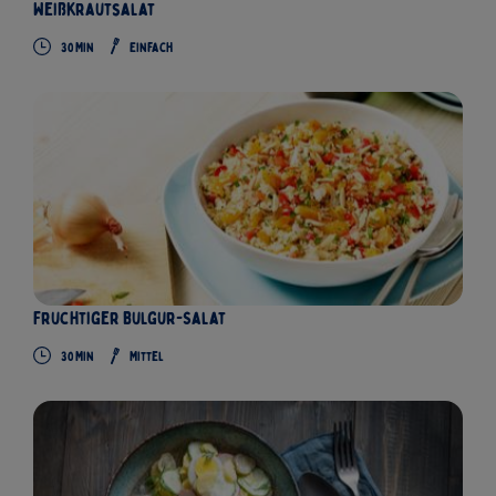
Weißkrautsalat
30
Min
Einfach
Fruchtiger Bulgur-Salat
30
Min
Mittel