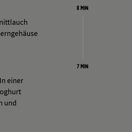
8 Min
nittlauch
 Kerngehäuse
7 Min
In einer
Joghurt
n und