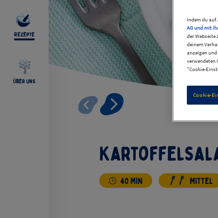
Indem du auf 
AG und mit ih
Rezepte
der Webseite 
deinem Verhal
anzeigen und 
verwendeten C
"Cookie-Einst
Über uns
Cookie-Ei
Kartoffelsala
40 Min
Mittel