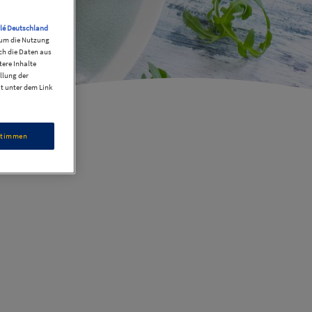
lé Deutschland
, um die Nutzung
ch die Daten aus
ere Inhalte
llung der
it unter dem Link
stimmen