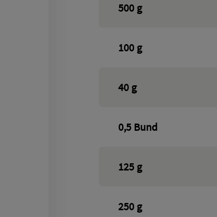
500
g
100
g
40
g
0,5
Bund
125
g
250
g