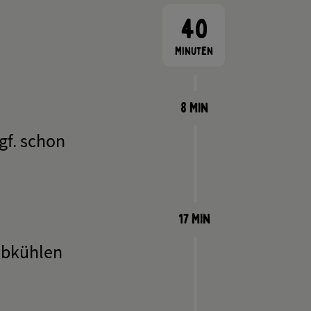
40
Minuten
8 Min
gf. schon
17 Min
abkühlen