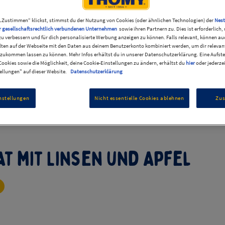
„Zustimmen“ klickst, stimmst du der Nutzung von Cookies (oder ähnlichen Technologien) der
Nest
r gesellschaftsrechtlich verbundenen Unternehmen
sowie ihren Partnern zu. Dies ist erforderlich
zu verbessern und für dich personalisierte Werbung anzeigen zu können. Falls relevant, können au
ten auf der Webseite mit den Daten aus deinem Benutzerkonto kombiniert werden, um dir relevant
zukommen lassen zu können. Mehr Infos erhältst du in unserer Datenschutzerklärung. Eine Aufste
ookies sowie die Möglichkeit, deine Cookie-Einstellungen zu ändern, erhältst du
hier
oder jederze
ellungen" auf dieser Website.
Datenschutzerklärung
nstellungen
Nicht essentielle Cookies ablehnen
Zu
t mit Linsen und Apfel