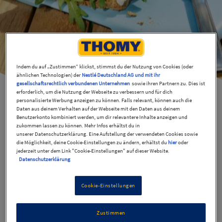
Indem du auf „Zustimmen“ klickst, stimmst du der Nutzung von Cookies (oder
ähnlichen Technologien) der
Nestlé Deutschland AG und mit ihr
gesellschaftsrechtlich verbundenen Unternehmen
sowie ihren Partnern zu. Dies ist
erforderlich, um die Nutzung der Webseite zu verbessern und für dich
personalisierte Werbung anzeigen zu können. Falls relevant, können auch die
Daten aus deinem Verhalten auf der Webseite mit den Daten aus deinem
Benutzerkonto kombiniert werden, um dir relevantere Inhalte anzeigen und
Sandwich mit Avocado und
zukommen lassen zu können. Mehr Infos erhältst du in
unserer Datenschutzerklärung. Eine Aufstellung der verwendeten Cookies sowie
die Möglichkeit, deine Cookie-Einstellungen zu ändern, erhältst du
hier
oder
Kochschinken
jederzeit unter dem Link "Cookie-Einstellungen" auf dieser Website.
Datenschutzerklärung
12 Min
Einfach
Cookie-Einstellungen
Dieses Rezept ist super für alle Sandwichfans! Das
Zustimmen