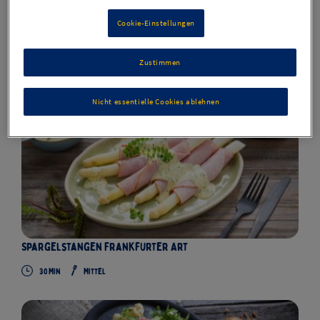
Cookie-Einstellungen
Klassisches Spargelgericht mit Schinken
Zustimmen
30
Min
Mittel
Nicht essentielle Cookies ablehnen
Spargelstangen Frankfurter Art
30
Min
Mittel