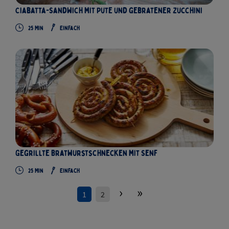
Ciabatta-Sandwich mit Pute und gebratener Zucchini
25
Min
Einfach
Gegrillte Bratwurstschnecken mit Senf
25
Min
Einfach
›
»
1
2