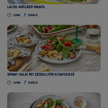
Lachs-Avocado-Wraps
20
Min
Einfach
Spinat-Salat mit gegrilltem Schafskäse
30
Min
Einfach