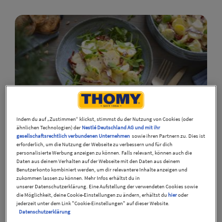
Kartoffelsalat Italia
Indem du auf „Zustimmen“ klickst, stimmst du der Nutzung von Cookies (oder
ähnlichen Technologien) der
Nestlé Deutschland AG und mit ihr
35
Min
Mittel
gesellschaftsrechtlich verbundenen Unternehmen
sowie ihren Partnern zu. Dies ist
erforderlich, um die Nutzung der Webseite zu verbessern und für dich
personalisierte Werbung anzeigen zu können. Falls relevant, können auch die
Daten aus deinem Verhalten auf der Webseite mit den Daten aus deinem
Benutzerkonto kombiniert werden, um dir relevantere Inhalte anzeigen und
zukommen lassen zu können. Mehr Infos erhältst du in
unserer Datenschutzerklärung. Eine Aufstellung der verwendeten Cookies sowie
die Möglichkeit, deine Cookie-Einstellungen zu ändern, erhältst du
hier
oder
jederzeit unter dem Link "Cookie-Einstellungen" auf dieser Website.
Datenschutzerklärung