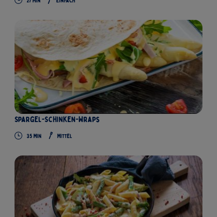
27
Min
Einfach
Spargel-Schinken-Wraps
35
Min
Mittel