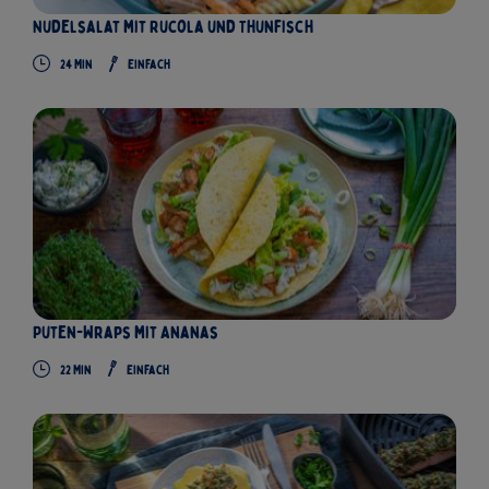
Nudelsalat mit Rucola und Thunfisch
24
Min
Einfach
Puten-Wraps mit Ananas
22
Min
Einfach