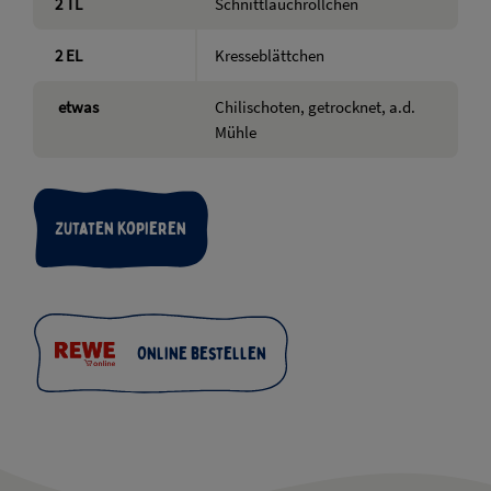
2
TL
Schnittlauchröllchen
2
EL
Kresseblättchen
etwas
Chilischoten, getrocknet, a.d.
Mühle
Zutaten kopieren
Online bestellen