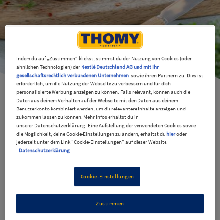
Indem du auf „Zustimmen“ klickst, stimmst du der Nutzung von Cookies (oder
ähnlichen Technologien) der
Nestlé Deutschland AG und mit ihr
gesellschaftsrechtlich verbundenen Unternehmen
sowie ihren Partnern zu. Dies ist
erforderlich, um die Nutzung der Webseite zu verbessern und für dich
personalisierte Werbung anzeigen zu können. Falls relevant, können auch die
Daten aus deinem Verhalten auf der Webseite mit den Daten aus deinem
Benutzerkonto kombiniert werden, um dir relevantere Inhalte anzeigen und
zukommen lassen zu können. Mehr Infos erhältst du in
Abendbrot-Stulle mit
unserer Datenschutzerklärung. Eine Aufstellung der verwendeten Cookies sowie
die Möglichkeit, deine Cookie-Einstellungen zu ändern, erhältst du
hier
oder
Avocado und Ei
jederzeit unter dem Link "Cookie-Einstellungen" auf dieser Website.
Datenschutzerklärung
15 Min
Einfach
Cookie-Einstellungen
Zustimmen
Belegte Brote zum Abendessen sind dir zu langweilig?