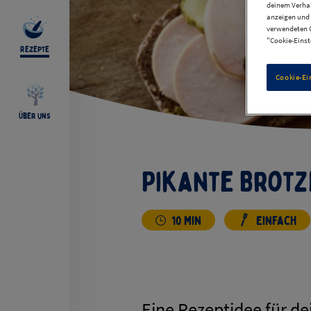
deinem Verhal
anzeigen und 
verwendeten C
"Cookie-Einst
Rezepte
Cookie-Ei
Über uns
Pikante Brotz
10 Min
Einfach
Eine Rezeptidee für de