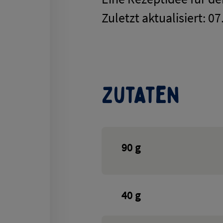
Zuletzt aktualisiert: 0
Zutaten
90
g
40
g