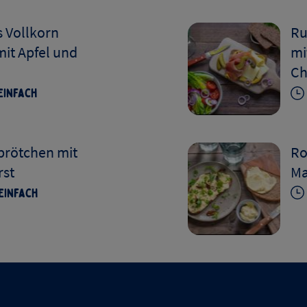
s Vollkorn
Ru
it Apfel und
mi
Ch
Einfach
rötchen mit
Ro
rst
Ma
Einfach