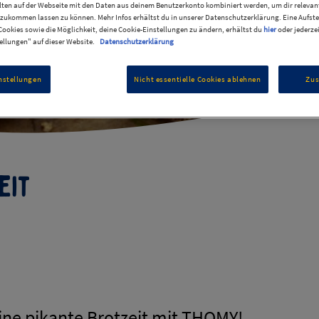
ten auf der Webseite mit den Daten aus deinem Benutzerkonto kombiniert werden, um dir relevant
zukommen lassen zu können. Mehr Infos erhältst du in unserer Datenschutzerklärung. Eine Aufste
ookies sowie die Möglichkeit, deine Cookie-Einstellungen zu ändern, erhältst du
hier
oder jederze
ellungen" auf dieser Website.
Datenschutzerklärung
nstellungen
Nicht essentielle Cookies ablehnen
Zu
eit
ine pikante Brotzeit mit THOMY!