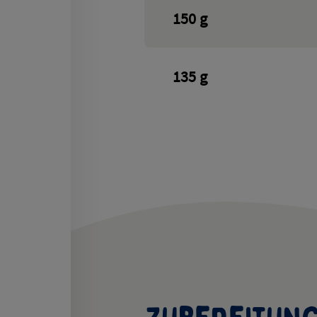
150
g
135
g