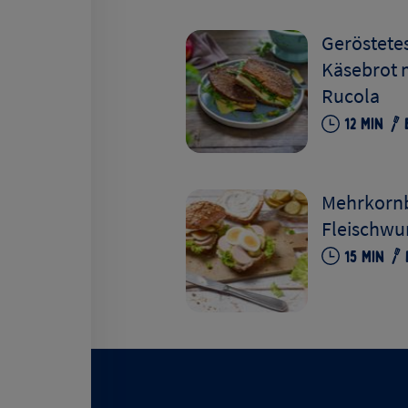
Geröstete
Käsebrot m
Rucola
12
Min
Mehrkornb
Fleischwu
15
Min