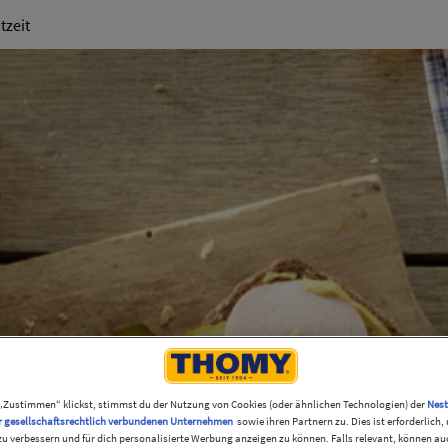
ion
tzeit
„Zustimmen“ klickst, stimmst du der Nutzung von Cookies (oder ähnlichen Technologien) der
Nest
r gesellschaftsrechtlich verbundenen Unternehmen
sowie ihren Partnern zu. Dies ist erforderlich
zu verbessern und für dich personalisierte Werbung anzeigen zu können. Falls relevant, können au