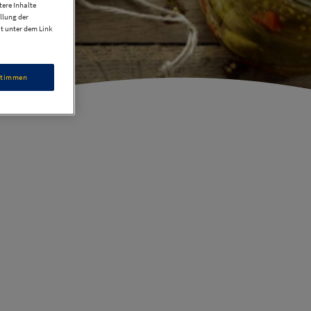
ere Inhalte
llung der
it unter dem Link
stimmen