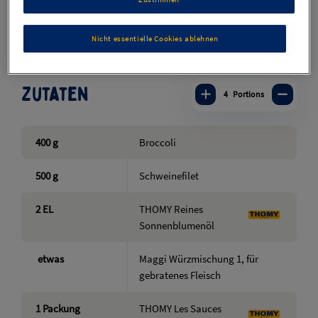
Zuletzt aktualisiert: 07.04.2025
Nicht essentielle Cookies ablehnen
Zutaten
4
Portions
400
g
Broccoli
500
g
Schweinefilet
2
EL
THOMY Reines
Sonnenblumenöl
etwas
Maggi Würzmischung 1, für
gebratenes Fleisch
1
Packung
THOMY Les Sauces