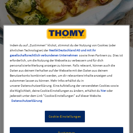
Indem du auf „Zustimmen“ klickst, stimmst du der Nutzung von Cookies (oder
ähnlichen Technologien) der
Nestlé Deutschland AG und mit ihr
gesellschaftsrechtlich verbundenen Unternehmen
sowie ihren Partnern zu. Dies ist
erforderlich, um die Nutzung der Webseite zu verbessern und für dich
personalisierte Werbung anzeigen zu können. Falls relevant, können auch die
Daten aus deinem Verhalten auf der Webseite mit den Daten aus deinem
Schweinefilet aus dem Ofen
Benutzerkonto kombiniert werden, um dir relevantere Inhalte anzeigen und
zukommen lassen zu können. Mehr Infos erhältst du in
unserer Datenschutzerklärung. Eine Aufstellung der verwendeten Cookies sowie
die Möglichkeit, deine Cookie-Einstellungen zu ändern, erhältst du
hier
oder
35 Min
Mittel
jederzeit unter dem Link "Cookie-Einstellungen" auf dieser Website.
Datenschutzerklärung
Das Schweinefilet aus dem Ofen mit Brokkoli und
Cookie-Einstellungen
Hollandaise ist ein Genuss - und den hast Du
superschnell zubereitet!
Zustimmen