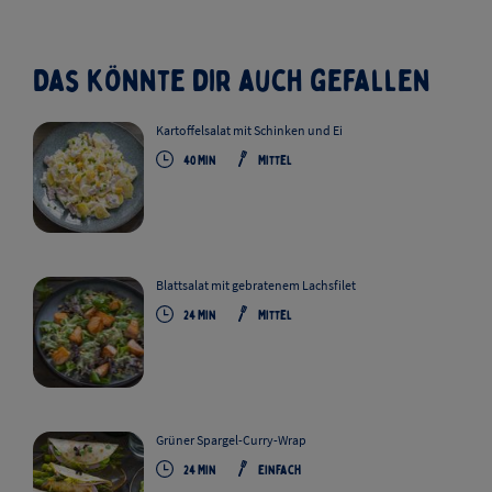
Das könnte dir auch gefallen
Kartoffelsalat mit Schinken und Ei
40
Min
Mittel
Blattsalat mit gebratenem Lachsfilet
24
Min
Mittel
Grüner Spargel-Curry-Wrap
24
Min
Einfach