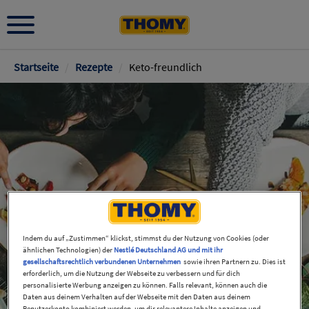
Pfadnavigation
Startseite
/
Rezepte
/
Keto-freundlich
Indem du auf „Zustimmen“ klickst, stimmst du der Nutzung von Cookies (oder
ähnlichen Technologien) der
Nestlé Deutschland AG und mit ihr
gesellschaftsrechtlich verbundenen Unternehmen
sowie ihren Partnern zu. Dies ist
erforderlich, um die Nutzung der Webseite zu verbessern und für dich
personalisierte Werbung anzeigen zu können. Falls relevant, können auch die
Daten aus deinem Verhalten auf der Webseite mit den Daten aus deinem
Benutzerkonto kombiniert werden, um dir relevantere Inhalte anzeigen und