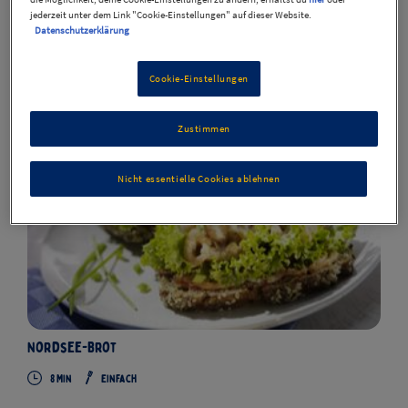
Filter
jederzeit unter dem Link "Cookie-Einstellungen" auf dieser Website.
Sortierung
Datenschutzerklärung
Rezepte
2
Cookie-Einstellungen
Zustimmen
Nicht essentielle Cookies ablehnen
Nordsee-Brot
8 Min
Einfach