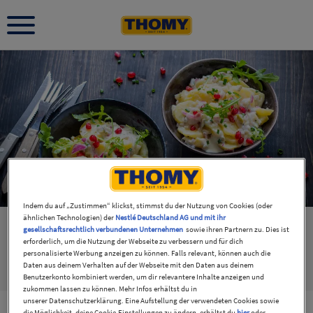
Indem du auf „Zustimmen“ klickst, stimmst du der Nutzung von Cookies (oder
ähnlichen Technologien) der
Nestlé Deutschland AG und mit ihr
gesellschaftsrechtlich verbundenen Unternehmen
sowie ihren Partnern zu. Dies ist
erforderlich, um die Nutzung der Webseite zu verbessern und für dich
personalisierte Werbung anzeigen zu können. Falls relevant, können auch die
Daten aus deinem Verhalten auf der Webseite mit den Daten aus deinem
Rezepte
2
Produkte
1
Thomy
1
Benutzerkonto kombiniert werden, um dir relevantere Inhalte anzeigen und
zukommen lassen zu können. Mehr Infos erhältst du in
unserer Datenschutzerklärung. Eine Aufstellung der verwendeten Cookies sowie
die Möglichkeit, deine Cookie-Einstellungen zu ändern, erhältst du
hier
oder