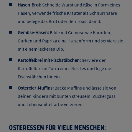
kommen! Ein gelungenes Osteressen für Kinder ist lecker,
an-sprechend und unterhaltsam. Neben dem Essen darf
das traditionelle Eierfärben nicht fehlen. Die selbst
gefärbten Eier sind eine tolle Tischdekoration und
machen das Fest noch bunter.
Osteressen für Kinder:
Osterhasen-Pizza:
Belege eine Pizza mit Gemüse in
Form eines Hasen.
Hasen-Brot:
Schneide Wurst und Käse in Form eines
Hasen, verwende frische Kräuter als Schnurrhaare
und belege das Brot oder den Toast damit.
Gemüse-Hasen:
Bilde mit Gemüse wie Karotten,
Gurken und Paprika eine Ha-senform und serviere sie