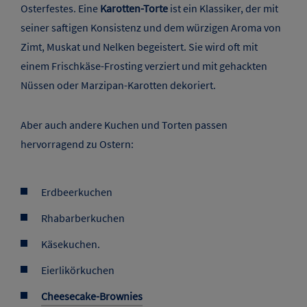
Das
Osterlamm
, ein Symbol für Neubeginn ist ein weiteres
traditionelles Gebäck, das in vielen Familien gebacken
wird. Ob saftiger Rührkuchen, lockerer Biskuit- oder
Hefeteig. Mit Puderzucker bestäubt, mit Mandeln verziert
oder mit einem kleinen Glöckchen geschmückt, ist jedes
Osterlamm eine süße Ergänzung für dein Menü.
Torten und Kuchen zu Ostern
Sie sind die perfekten süßen Höhepunkte eines jeden
Osterfestes. Eine
Karotten-Torte
ist ein Klassiker, der mit
seiner saftigen Konsistenz und dem würzigen Aroma von
Zimt, Muskat und Nelken begeistert. Sie wird oft mit
einem Frischkäse-Frosting verziert und mit gehackten
Nüssen oder Marzipan-Karotten dekoriert.