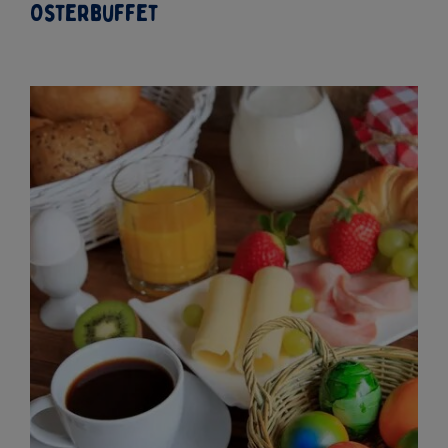
mit einem leckeren Dip.
Kartoffelbrei mit Fischstäbchen:
Serviere den
Kartoffelbrei in Form eines Nes-tes und lege die
Fischstäbchen hinein.
Ostereier-Muffins:
Backe Muffins und lasse sie von
deinen Kindern mit bunten streuseln, Zuckerguss
und Lebensmittelfarbe verzieren.
Osteressen für viele Menschen:
Osterbuffet