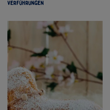
Spargelrisotto, Spargel Quiche oder Spargelpasta.
Gefüllte Paprika mit Quinoa und Gemüse.
Nussbraten mit Pilzrahmsauce
.
Vegetarische Lasagne mit saisonalem Gemüse.
Kartoffelsalat mit Linsen und Apfel
.
Osterdessert Ideen: Süße
Verführungen