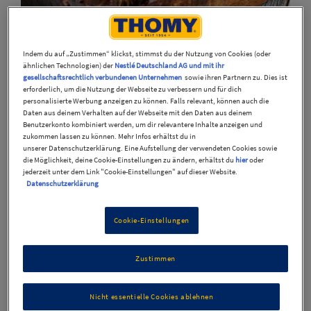
Indem du auf „Zustimmen“ klickst, stimmst du der Nutzung von Cookies (oder
ähnlichen Technologien) der
Nestlé Deutschland AG und mit ihr
gesellschaftsrechtlich verbundenen Unternehmen
sowie ihren Partnern zu. Dies ist
erforderlich, um die Nutzung der Webseite zu verbessern und für dich
personalisierte Werbung anzeigen zu können. Falls relevant, können auch die
Traditionelles Osteressen mit Fleisch
Daten aus deinem Verhalten auf der Webseite mit den Daten aus deinem
Benutzerkonto kombiniert werden, um dir relevantere Inhalte anzeigen und
und Fisch
zukommen lassen zu können. Mehr Infos erhältst du in
unserer Datenschutzerklärung. Eine Aufstellung der verwendeten Cookies sowie
die Möglichkeit, deine Cookie-Einstellungen zu ändern, erhältst du
hier
oder
Ostern ist ein Fest der Traditionen, und das gilt besonders
jederzeit unter dem Link "Cookie-Einstellungen" auf dieser Website.
Datenschutzerklärung
für das Essen. Von zartem Lammbraten bis hin zu
delikaten Fischgerichten – ein traditionelles Essen mit
Cookie-Einstellungen
Fleisch und Fisch verkörpert Frühlingsgefühle und
festliche Stimmung gleichermaßen.
Zustimmen
Osterrezepte mit Lamm: Der
Nicht essentielle Cookies ablehnen