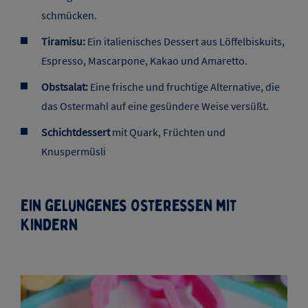
vorbereiten und ist ein echter Hingucker:
Panna Cotta:
Eine cremige italienische
Dessertspezialität aus Sahne, Zucker und Vanille. Sie
kann mit frischen Beeren, Fruchtsoßen oder
Schokoladenraspeln verziert werden.
Mousse au Chocolat:
Ein klassisches
Schokoladenmousse, das leicht und luftig ist.
Passend dazu kann man es mit frischen Früchten,
Schlagsahne oder Schokoladenstreuseln
schmücken.
Tiramisu:
Ein italienisches Dessert aus Löffelbiskuits,
Espresso, Mascarpone, Kakao und Amaretto.
Obstsalat:
Eine frische und fruchtige Alternative, die