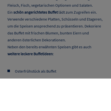
Gibt es Allergien oder Unverträglichkeiten zu
berücksichtigen?
Gibt es bevorzugte Ernährungsweisen wie vegan oder
vegetarisch?
Eine Einkaufsliste schreiben, damit du nichts vergisst
Welche Gerichte kann ich am Vortag zubereiten?
Tipp:
Ein gelungenes Buffet bietet eine bunte Mischung
aus herzhaften und süßen Speisen, warmen und kalten
Gerichten. Achte auf eine ausgewogene Mischung aus
Fleisch, Fisch, vegetarischen Optionen und Salaten.
Ein
schön angerichtetes Buffet
lädt zum Zugreifen ein.
Verwende verschiedene Platten, Schüsseln und Etageren,
um die Speisen ansprechend zu präsentieren. Dekoriere
das Buffet mit frischen Blumen, bunten Eiern und