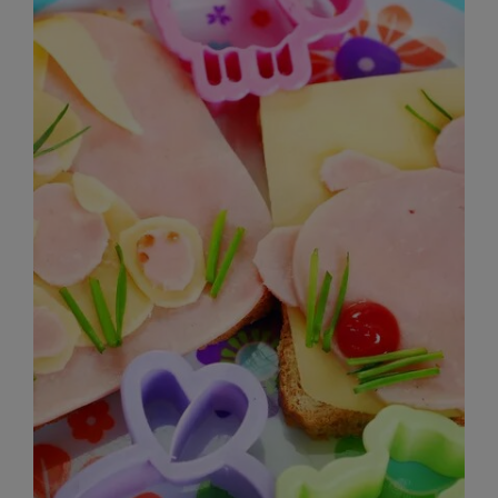
das Ostermahl auf eine gesündere Weise versüßt.
Schichtdessert
mit Quark, Früchten und
Knuspermüsli
Ein gelungenes Osteressen mit
Kindern