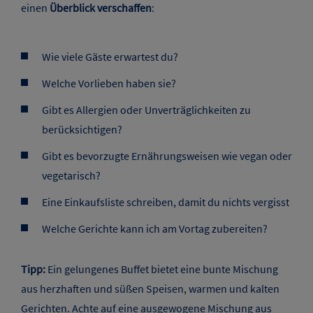
Ostern steht vor der Tür und die ganze Familie kommt
zusammen? Ein Buffet ist die ideale Wahl, um jedem Gast
eine vielfältige Auswahl an Köstlichkeiten zu bieten. Egal,
ob du ein Osteressen für 6, 10 oder sogar 12 Personen
benötigst. Ein gut geplantes Buffet ist nicht nur lecker,
sondern auch ein optischer Hingucker, der die festliche
Stimmung unterstreicht.
Bevor du mit der Zubereitung beginnst, solltest du dir
einen
Überblick verschaffen
:
Wie viele Gäste erwartest du?
Welche Vorlieben haben sie?