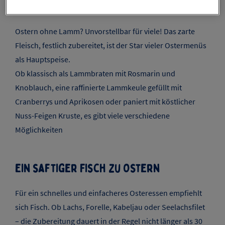
Klassiker
Ostern ohne Lamm? Unvorstellbar für viele! Das zarte
Fleisch, festlich zubereitet, ist der Star vieler Ostermenüs
als Hauptspeise.
Ob klassisch als Lammbraten mit Rosmarin und
Knoblauch, eine raffinierte Lammkeule gefüllt mit
Cranberrys und Aprikosen oder paniert mit köstlicher
Nuss-Feigen Kruste, es gibt viele verschiedene
Möglichkeiten
Ein saftiger Fisch zu Ostern
Für ein schnelles und einfacheres Osteressen empfiehlt
sich Fisch. Ob Lachs, Forelle, Kabeljau oder Seelachsfilet
– die Zubereitung dauert in der Regel nicht länger als 30