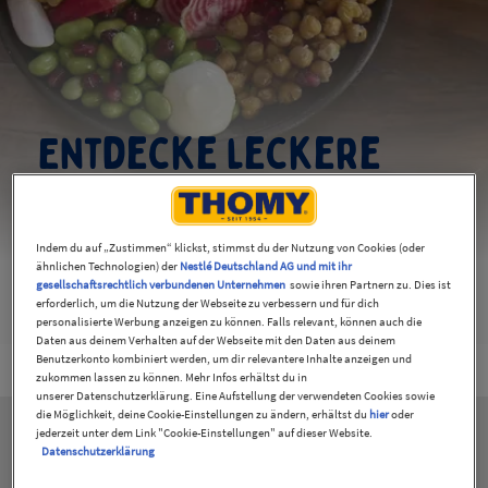
Entdecke leckere
THOMY Rezepte
Indem du auf „Zustimmen“ klickst, stimmst du der Nutzung von Cookies (oder
Zusammen mit deiner Familie und mit Freunden
ähnlichen Technologien) der
Nestlé Deutschland AG und mit ihr
genießen? Mit THOMY geht es auf zum nächsten
gesellschaftsrechtlich verbundenen Unternehmen
sowie ihren Partnern zu. Dies ist
erforderlich, um die Nutzung der Webseite zu verbessern und für dich
Geschmackserlebnis!
personalisierte Werbung anzeigen zu können. Falls relevant, können auch die
Daten aus deinem Verhalten auf der Webseite mit den Daten aus deinem
Benutzerkonto kombiniert werden, um dir relevantere Inhalte anzeigen und
zukommen lassen zu können. Mehr Infos erhältst du in
unserer Datenschutzerklärung. Eine Aufstellung der verwendeten Cookies sowie
die Möglichkeit, deine Cookie-Einstellungen zu ändern, erhältst du
hier
oder
jederzeit unter dem Link "Cookie-Einstellungen" auf dieser Website.
Datenschutzerklärung