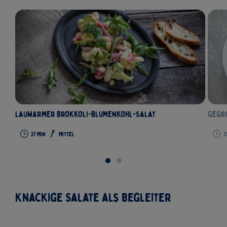
Lauwarmer Brokkoli-Blumenkohl-Salat
Gegri
27
Min
Mittel
2
Knackige Salate als Begleiter