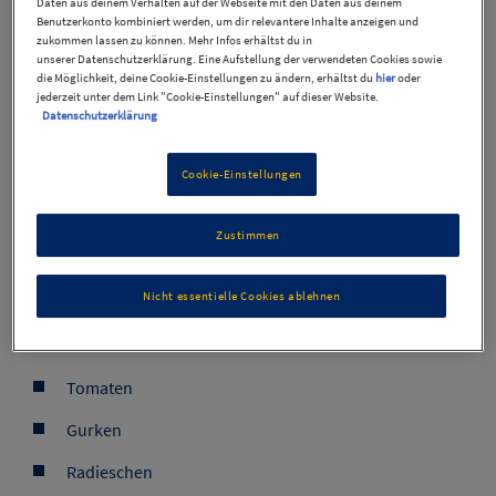
Daten aus deinem Verhalten auf der Webseite mit den Daten aus deinem
Klassisches Gemüse geht immer! Achte nur darauf, das
Benutzerkonto kombiniert werden, um dir relevantere Inhalte anzeigen und
zukommen lassen zu können. Mehr Infos erhältst du in
Gemüse vor dem Verzehr gründlich zu waschen und
unserer Datenschutzerklärung. Eine Aufstellung der verwendeten Cookies sowie
trocken zu tupfen. Einige Gemüsesorten sollten vorab
die Möglichkeit, deine Cookie-Einstellungen zu ändern, erhältst du
hier
oder
jederzeit unter dem Link "Cookie-Einstellungen" auf dieser Website.
blan-chiert werden, wie z.B. Brokkoli.
Datenschutzerklärung
Nur waschen, trockentupfen und schneiden:
Cookie-Einstellungen
Champignons
Zustimmen
Paprika
Nicht essentielle Cookies ablehnen
Auberginen
Zucchini
Tomaten
Gurken
Radieschen