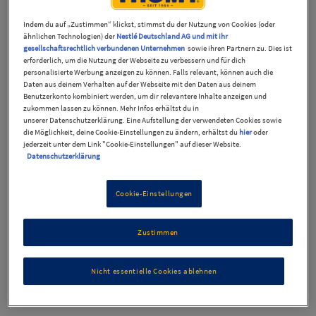
Indem du auf „Zustimmen“ klickst, stimmst du der Nutzung von Cookies (oder
ähnlichen Technologien) der
Nestlé Deutschland AG und mit ihr
gesellschaftsrechtlich verbundenen Unternehmen
sowie ihren Partnern zu. Dies ist
erforderlich, um die Nutzung der Webseite zu verbessern und für dich
personalisierte Werbung anzeigen zu können. Falls relevant, können auch die
Daten aus deinem Verhalten auf der Webseite mit den Daten aus deinem
Benutzerkonto kombiniert werden, um dir relevantere Inhalte anzeigen und
zukommen lassen zu können. Mehr Infos erhältst du in
unserer Datenschutzerklärung. Eine Aufstellung der verwendeten Cookies sowie
die Möglichkeit, deine Cookie-Einstellungen zu ändern, erhältst du
hier
oder
THOMY Les Sauces
jederzeit unter dem Link "Cookie-Einstellungen" auf dieser Website.
Datenschutzerklärung
Hollandaise
Cookie-Einstellungen
Zustimmen
Produktinformationen
Nicht essentielle Cookies ablehnen