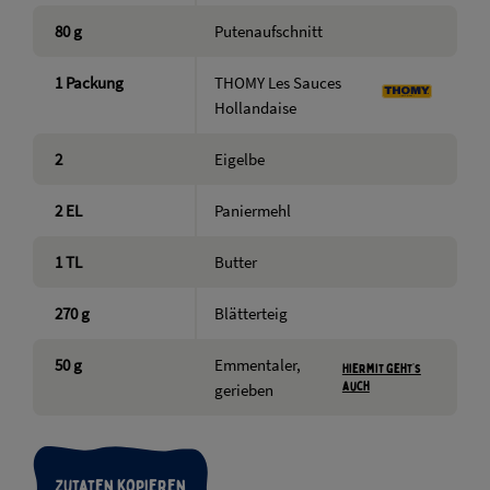
80
g
Putenaufschnitt
1
Packung
THOMY Les Sauces
Hollandaise
2
Eigelbe
2
EL
Paniermehl
1
TL
Butter
270
g
Blätterteig
50
g
Emmentaler,
Hiermit geht’s
auch
gerieben
Zutaten kopieren