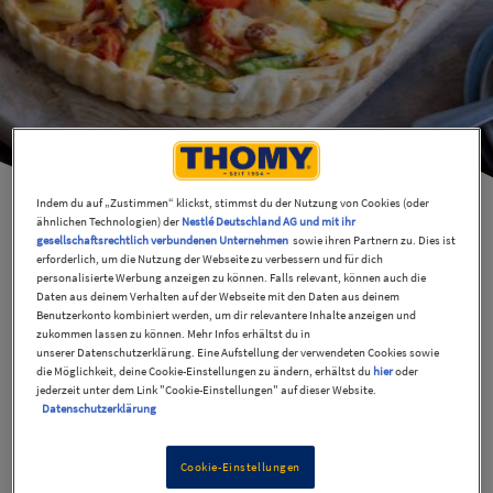
Indem du auf „Zustimmen“ klickst, stimmst du der Nutzung von Cookies (oder
ähnlichen Technologien) der
Nestlé Deutschland AG und mit ihr
gesellschaftsrechtlich verbundenen Unternehmen
sowie ihren Partnern zu. Dies ist
erforderlich, um die Nutzung der Webseite zu verbessern und für dich
Spargel-Zuckerschoten-
personalisierte Werbung anzeigen zu können. Falls relevant, können auch die
Daten aus deinem Verhalten auf der Webseite mit den Daten aus deinem
Benutzerkonto kombiniert werden, um dir relevantere Inhalte anzeigen und
Quiche
zukommen lassen zu können. Mehr Infos erhältst du in
unserer Datenschutzerklärung. Eine Aufstellung der verwendeten Cookies sowie
die Möglichkeit, deine Cookie-Einstellungen zu ändern, erhältst du
hier
oder
50 Min
Mittel
jederzeit unter dem Link "Cookie-Einstellungen" auf dieser Website.
Datenschutzerklärung
Als Spargel-Fan solltest Du auch mal diese leckere
Cookie-Einstellungen