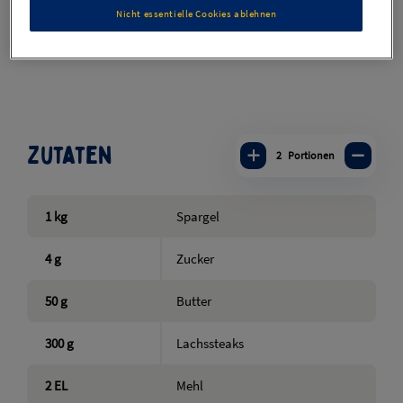
wieder gerne zubereitet wird. Dazu eine cremige
Nicht essentielle Cookies ablehnen
Hollandaise und das Frühlingsgericht ist perfekt.
Zuletzt aktualisiert: 04.09.2019
Zutaten
2
Portionen
1
kg
Spargel
4
g
Zucker
50
g
Butter
300
g
Lachssteaks
2
EL
Mehl