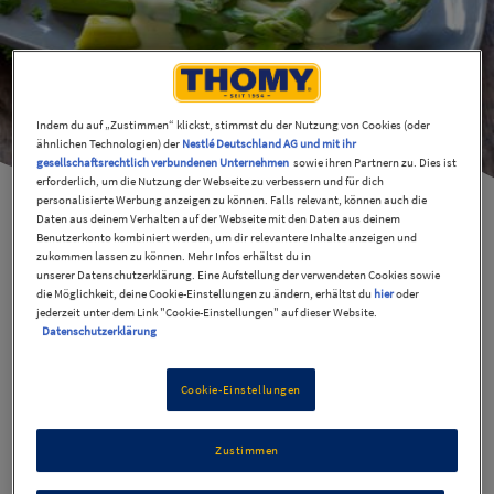
Indem du auf „Zustimmen“ klickst, stimmst du der Nutzung von Cookies (oder
ähnlichen Technologien) der
Nestlé Deutschland AG und mit ihr
gesellschaftsrechtlich verbundenen Unternehmen
sowie ihren Partnern zu. Dies ist
erforderlich, um die Nutzung der Webseite zu verbessern und für dich
personalisierte Werbung anzeigen zu können. Falls relevant, können auch die
Daten aus deinem Verhalten auf der Webseite mit den Daten aus deinem
Benutzerkonto kombiniert werden, um dir relevantere Inhalte anzeigen und
zukommen lassen zu können. Mehr Infos erhältst du in
grüner Spargel mit
unserer Datenschutzerklärung. Eine Aufstellung der verwendeten Cookies sowie
die Möglichkeit, deine Cookie-Einstellungen zu ändern, erhältst du
hier
oder
jederzeit unter dem Link "Cookie-Einstellungen" auf dieser Website.
Lachssteak
Datenschutzerklärung
Cookie-Einstellungen
30 Min
Mittel
Zustimmen
Lachs mit Spargel ist ein tolle Kombination, die immer