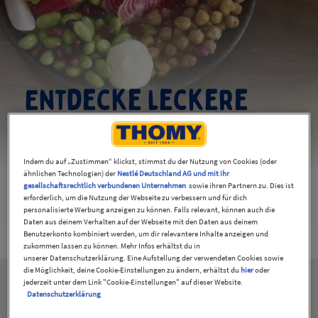
Entdecke leckere
THOMY Rezepte
Indem du auf „Zustimmen“ klickst, stimmst du der Nutzung von Cookies (oder
Zusammen mit deiner Familie und mit Freunden
ähnlichen Technologien) der
Nestlé Deutschland AG und mit ihr
genießen? Mit THOMY geht es auf zum nächsten
gesellschaftsrechtlich verbundenen Unternehmen
sowie ihren Partnern zu. Dies ist
erforderlich, um die Nutzung der Webseite zu verbessern und für dich
Geschmackserlebnis!
personalisierte Werbung anzeigen zu können. Falls relevant, können auch die
Daten aus deinem Verhalten auf der Webseite mit den Daten aus deinem
Benutzerkonto kombiniert werden, um dir relevantere Inhalte anzeigen und
zukommen lassen zu können. Mehr Infos erhältst du in
unserer Datenschutzerklärung. Eine Aufstellung der verwendeten Cookies sowie
die Möglichkeit, deine Cookie-Einstellungen zu ändern, erhältst du
hier
oder
jederzeit unter dem Link "Cookie-Einstellungen" auf dieser Website.
Datenschutzerklärung