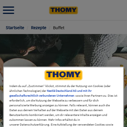
Pfadnavigation
Startseite
/
Rezepte
/
Buffet
Indem du auf „Zustimmen“ klickst, stimmst du der Nutzung von Cookies (oder
ähnlichen Technologien) der
Nestlé Deutschland AG und mit ihr
gesellschaftsrechtlich verbundenen Unternehmen
sowie ihren Partnern zu. Dies ist
erforderlich, um die Nutzung der Webseite zu verbessern und für dich
personalisierte Werbung anzeigen zu können. Falls relevant, können auch die
Daten aus deinem Verhalten auf der Webseite mit den Daten aus deinem
Benutzerkonto kombiniert werden, um dir relevantere Inhalte anzeigen und
zukommen lassen zu können. Mehr Infos erhältst du in
unserer Datenschutzerklärung. Eine Aufstellung der verwendeten Cookies sowie