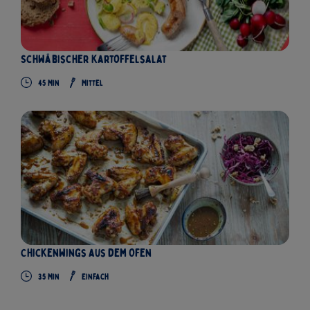
Schwäbischer Kartoffelsalat
45
Min
Mittel
Chickenwings aus dem Ofen
35
Min
Einfach