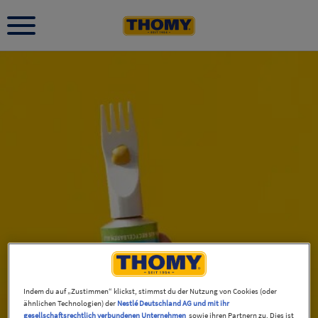
Indem du auf „Zustimmen“ klickst, stimmst du der Nutzung von Cookies (oder
ähnlichen Technologien) der
Nestlé Deutschland AG und mit ihr
gesellschaftsrechtlich verbundenen Unternehmen
sowie ihren Partnern zu. Dies ist