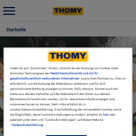
Pfadnavigation
Startseite
Indem du auf „Zustimmen“ klickst, stimmst du der Nutzung von Cookies (oder
ähnlichen Technologien) der
Nestlé Deutschland AG und mit ihr
gesellschaftsrechtlich verbundenen Unternehmen
sowie ihren Partnern zu. Dies ist
erforderlich, um die Nutzung der Webseite zu verbessern und für dich
personalisierte Werbung anzeigen zu können. Falls relevant, können auch die
Daten aus deinem Verhalten auf der Webseite mit den Daten aus deinem
Benutzerkonto kombiniert werden, um dir relevantere Inhalte anzeigen und
zukommen lassen zu können. Mehr Infos erhältst du in
unserer Datenschutzerklärung. Eine Aufstellung der verwendeten Cookies sowie
die Möglichkeit, deine Cookie-Einstellungen zu ändern, erhältst du
hier
oder
jederzeit unter dem Link "Cookie-Einstellungen" auf dieser Website.
Datenschutzerklärung