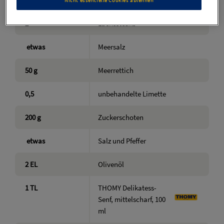
2
Lachssteaks
etwas
Meersalz
50
g
Meerrettich
0,5
unbehandelte Limette
200
g
Zuckerschoten
etwas
Salz und Pfeffer
2
EL
Olivenöl
1
TL
THOMY Delikatess-
Senf, mittelscharf, 100
ml