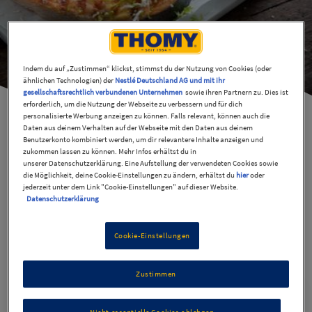
Indem du auf „Zustimmen“ klickst, stimmst du der Nutzung von Cookies (oder
ähnlichen Technologien) der
Nestlé Deutschland AG und mit ihr
gesellschaftsrechtlich verbundenen Unternehmen
sowie ihren Partnern zu. Dies ist
erforderlich, um die Nutzung der Webseite zu verbessern und für dich
personalisierte Werbung anzeigen zu können. Falls relevant, können auch die
Daten aus deinem Verhalten auf der Webseite mit den Daten aus deinem
Benutzerkonto kombiniert werden, um dir relevantere Inhalte anzeigen und
zukommen lassen zu können. Mehr Infos erhältst du in
Lachs mit Zuckerschoten
unserer Datenschutzerklärung. Eine Aufstellung der verwendeten Cookies sowie
die Möglichkeit, deine Cookie-Einstellungen zu ändern, erhältst du
hier
oder
jederzeit unter dem Link "Cookie-Einstellungen" auf dieser Website.
Datenschutzerklärung
30 Min
Einfach
Cookie-Einstellungen
Zustimmen
Zutaten
2
Portionen
Nicht essentielle Cookies ablehnen