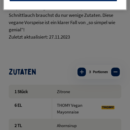
leichter als das mit diesem Rezept: Für das bunte Bete-
Carpaccio mit veganer Zitronen-Mayonnaise und
Schnittlauch brauchst du nur wenige Zutaten. Diese
vegane Vorspeise ist ein klarer Fall von „so simpel wie
genial“!
Zuletzt aktualisiert: 27.11.2023
Zutaten
3
Portionen
1
Stück
Zitrone
6
EL
THOMY Vegan
Mayonnaise
2
TL
Ahornsirup