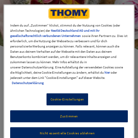
Indem du auf „Zustimmen“ klickst, stimmst du der Nutzung von Cookies (oder
ähnlichen Technologien) der
Nestlé Deutschland AG und mit ihr
gesellschaftsrechtlich verbundenen Unternehmen
sowie ihren Partnern zu. Dies ist
erforderlich, um die Nutzung der Webseite zu verbessern und für dich
personalisierte Werbung anzeigen zu können. Falls relevant, können auch die
Daten aus deinem Verhalten auf der Webseite mit den Daten aus deinem
Benutzerkonto kombiniert werden, um dir relevantere Inhalte anzeigen und
zukommen lassen zu können. Mehr Infos erhältst du in
unserer Datenschutzerklärung. Eine Aufstellung der verwendeten Cookies sowie
die Möglichkeit, deine Cookie-Einstellungen zu ändern, erhältst du
hier
oder
Bunte Bete mit veganer
jederzeit unter dem Link "Cookie-Einstellungen" auf dieser Website.
Datenschutzerklärung
Mayonnaise
Cookie-Einstellungen
15 Min
Einfach
Zustimmen
Einfach mal über den Tellerrand schauen? Nichts
Nicht essentielle Cookies ablehnen