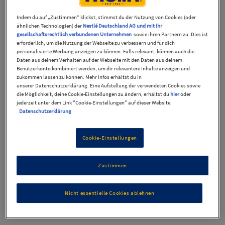
Indem du auf „Zustimmen“ klickst, stimmst du der Nutzung von Cookies (oder
ähnlichen Technologien) der
Nestlé Deutschland AG und mit ihr
gesellschaftsrechtlich verbundenen Unternehmen
sowie ihren Partnern zu. Dies ist
erforderlich, um die Nutzung der Webseite zu verbessern und für dich
personalisierte Werbung anzeigen zu können. Falls relevant, können auch die
Daten aus deinem Verhalten auf der Webseite mit den Daten aus deinem
Benutzerkonto kombiniert werden, um dir relevantere Inhalte anzeigen und
zukommen lassen zu können. Mehr Infos erhältst du in
unserer Datenschutzerklärung. Eine Aufstellung der verwendeten Cookies sowie
die Möglichkeit, deine Cookie-Einstellungen zu ändern, erhältst du
hier
oder
THOMY Reines
jederzeit unter dem Link "Cookie-Einstellungen" auf dieser Website.
Datenschutzerklärung
Sonnenblumenöl 750ml
Cookie-Einstellungen
Zustimmen
Produktinformationen
Nicht essentielle Cookies ablehnen