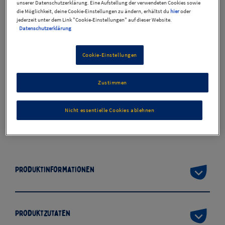
unserer Datenschutzerklärung. Eine Aufstellung der verwendeten Cookies sowie
die Möglichkeit, deine Cookie-Einstellungen zu ändern, erhältst du
hier
oder
jederzeit unter dem Link "Cookie-Einstellungen" auf dieser Website.
Datenschutzerklärung
Cookie-Einstellungen
Zustimmen
THOMY Les Sauces Béchamel
Nicht essentielle Cookies ablehnen
Produktinformationen
Produktzutaten