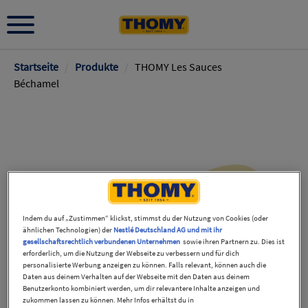
Pfadnavigation
Startseite
/
Produkte
/
THOMY Les Sauces
Béchamel
Indem du auf „Zustimmen“ klickst, stimmst du der Nutzung von Cookies (oder
ähnlichen Technologien) der
Nestlé Deutschland AG und mit ihr
gesellschaftsrechtlich verbundenen Unternehmen
sowie ihren Partnern zu. Dies ist
erforderlich, um die Nutzung der Webseite zu verbessern und für dich
personalisierte Werbung anzeigen zu können. Falls relevant, können auch die
Daten aus deinem Verhalten auf der Webseite mit den Daten aus deinem
Benutzerkonto kombiniert werden, um dir relevantere Inhalte anzeigen und
zukommen lassen zu können. Mehr Infos erhältst du in