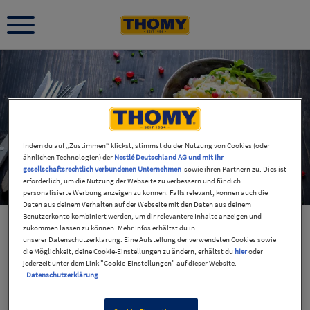
Indem du auf „Zustimmen“ klickst, stimmst du der Nutzung von Cookies (oder
ähnlichen Technologien) der
Nestlé Deutschland AG und mit ihr
gesellschaftsrechtlich verbundenen Unternehmen
sowie ihren Partnern zu. Dies ist
erforderlich, um die Nutzung der Webseite zu verbessern und für dich
personalisierte Werbung anzeigen zu können. Falls relevant, können auch die
Daten aus deinem Verhalten auf der Webseite mit den Daten aus deinem
Benutzerkonto kombiniert werden, um dir relevantere Inhalte anzeigen und
zukommen lassen zu können. Mehr Infos erhältst du in
unserer Datenschutzerklärung. Eine Aufstellung der verwendeten Cookies sowie
die Möglichkeit, deine Cookie-Einstellungen zu ändern, erhältst du
hier
oder
jederzeit unter dem Link "Cookie-Einstellungen" auf dieser Website.
Datenschutzerklärung
Unsere 5 meistgesuchten Rezepte