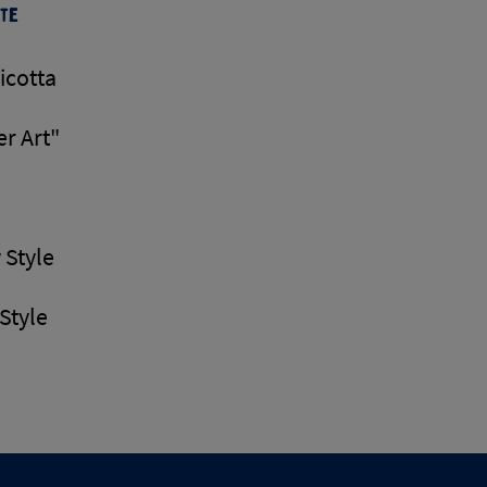
te
icotta
er Art"
 Style
Style