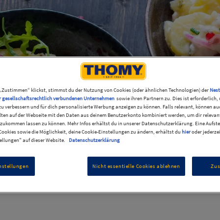
„Zustimmen“ klickst, stimmst du der Nutzung von Cookies (oder ähnlichen Technologien) der
Nest
r gesellschaftsrechtlich verbundenen Unternehmen
sowie ihren Partnern zu. Dies ist erforderlich
zu verbessern und für dich personalisierte Werbung anzeigen zu können. Falls relevant, können au
ten auf der Webseite mit den Daten aus deinem Benutzerkonto kombiniert werden, um dir relevant
zukommen lassen zu können. Mehr Infos erhältst du in unserer Datenschutzerklärung. Eine Aufste
ookies sowie die Möglichkeit, deine Cookie-Einstellungen zu ändern, erhältst du
hier
oder jederze
ellungen" auf dieser Website.
Datenschutzerklärung
nstellungen
Nicht essentielle Cookies ablehnen
Zu