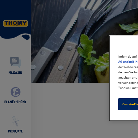
Indem du auf 
AG und mit ih
der Webseite 
deinem Verhal
Magazin
anzeigen und 
verwendeten C
"Cookie-Einst
Planet-THOMY
Cookie-Ei
Produkte