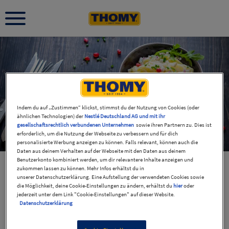
Indem du auf „Zustimmen“ klickst, stimmst du der Nutzung von Cookies (oder
ähnlichen Technologien) der
Nestlé Deutschland AG und mit ihr
gesellschaftsrechtlich verbundenen Unternehmen
sowie ihren Partnern zu. Dies ist
erforderlich, um die Nutzung der Webseite zu verbessern und für dich
personalisierte Werbung anzeigen zu können. Falls relevant, können auch die
Daten aus deinem Verhalten auf der Webseite mit den Daten aus deinem
Benutzerkonto kombiniert werden, um dir relevantere Inhalte anzeigen und
zukommen lassen zu können. Mehr Infos erhältst du in
unserer Datenschutzerklärung. Eine Aufstellung der verwendeten Cookies sowie
die Möglichkeit, deine Cookie-Einstellungen zu ändern, erhältst du
hier
oder
jederzeit unter dem Link "Cookie-Einstellungen" auf dieser Website.
Datenschutzerklärung
Unsere 5 meistgesuchten Rezepte