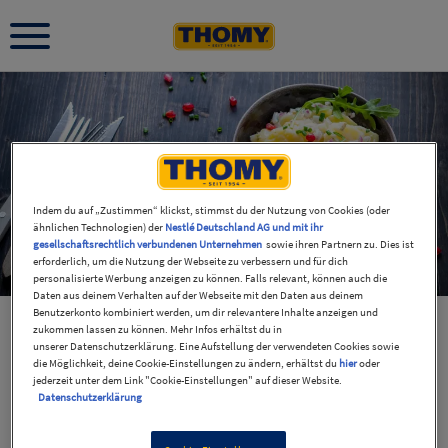
Indem du auf „Zustimmen“ klickst, stimmst du der Nutzung von Cookies (oder
ähnlichen Technologien) der
Nestlé Deutschland AG und mit ihr
gesellschaftsrechtlich verbundenen Unternehmen
sowie ihren Partnern zu. Dies ist
erforderlich, um die Nutzung der Webseite zu verbessern und für dich
personalisierte Werbung anzeigen zu können. Falls relevant, können auch die
Daten aus deinem Verhalten auf der Webseite mit den Daten aus deinem
Benutzerkonto kombiniert werden, um dir relevantere Inhalte anzeigen und
zukommen lassen zu können. Mehr Infos erhältst du in
unserer Datenschutzerklärung. Eine Aufstellung der verwendeten Cookies sowie
die Möglichkeit, deine Cookie-Einstellungen zu ändern, erhältst du
hier
oder
jederzeit unter dem Link "Cookie-Einstellungen" auf dieser Website.
Datenschutzerklärung
Unsere 5 meistgesuchten Rezepte