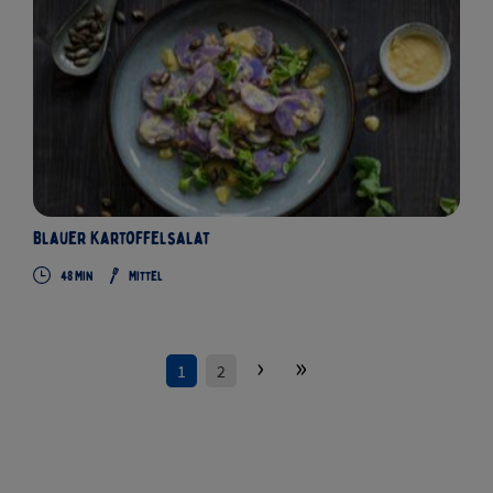
Blauer Kartoffelsalat
48 Min
Mittel
›
»
1
2