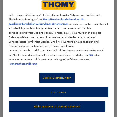
Filter
Sortierung
Indem du auf „Zustimmen“ klickst, stimmst du der Nutzung von Cookies (oder
ähnlichen Technologien) der
Nestlé Deutschland AG und mit ihr
Rezepte
9
gesellschaftsrechtlich verbundenen Unternehmen
sowie ihren Partnern zu. Dies ist
erforderlich, um die Nutzung der Webseite zu verbessern und für dich
personalisierte Werbung anzeigen zu können. Falls relevant, können auch die
Daten aus deinem Verhalten auf der Webseite mit den Daten aus deinem
Benutzerkonto kombiniert werden, um dir relevantere Inhalte anzeigen und
zukommen lassen zu können. Mehr Infos erhältst du in
unserer Datenschutzerklärung. Eine Aufstellung der verwendeten Cookies sowie
die Möglichkeit, deine Cookie-Einstellungen zu ändern, erhältst du
hier
oder
jederzeit unter dem Link "Cookie-Einstellungen" auf dieser Website.
Datenschutzerklärung
Cookie-Einstellungen
Zustimmen
Kartoffelsalat Italia
Nicht essentielle Cookies ablehnen
35 Min
Mittel