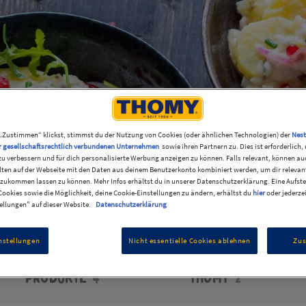
„Zustimmen“ klickst, stimmst du der Nutzung von Cookies (oder ähnlichen Technologien) der
Nest
r gesellschaftsrechtlich verbundenen Unternehmen
sowie ihren Partnern zu. Dies ist erforderlich
zu verbessern und für dich personalisierte Werbung anzeigen zu können. Falls relevant, können au
ten auf der Webseite mit den Daten aus deinem Benutzerkonto kombiniert werden, um dir relevant
zukommen lassen zu können. Mehr Infos erhältst du in unserer Datenschutzerklärung. Eine Aufste
ookies sowie die Möglichkeit, deine Cookie-Einstellungen zu ändern, erhältst du
hier
oder jederze
ellungen" auf dieser Website.
Datenschutzerklärung
nstellungen
Nicht essentielle Cookies ablehnen
Zu
Produkte
4
Thomy
2