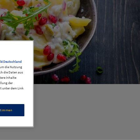
lé Deutschland
, um die Nutzung
ch die Daten aus
ere Inhalte
llung der
it unter dem Link
stimmen