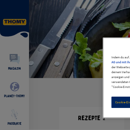
Indem du auf 
AG und mit ih
der Webseite 
Magazin
deinem Verhal
anzeigen und 
verwendeten C
"Cookie-Einst
Planet-THOMY
Cookie-Ei
Rezepte
2
Produkte