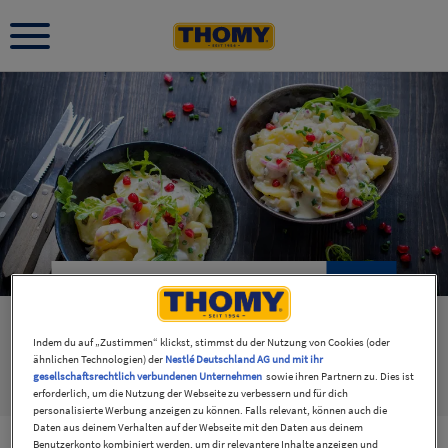
Indem du auf „Zustimmen“ klickst, stimmst du der Nutzung von Cookies (oder
ähnlichen Technologien) der
Nestlé Deutschland AG und mit ihr
gesellschaftsrechtlich verbundenen Unternehmen
sowie ihren Partnern zu. Dies ist
Rezepte
3
Produkte
2
Thomy
1
erforderlich, um die Nutzung der Webseite zu verbessern und für dich
personalisierte Werbung anzeigen zu können. Falls relevant, können auch die
Daten aus deinem Verhalten auf der Webseite mit den Daten aus deinem
Benutzerkonto kombiniert werden, um dir relevantere Inhalte anzeigen und