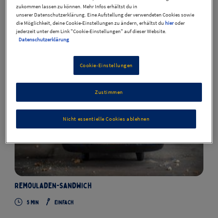
zukommen lassen zu können. Mehr Infos erhältst du in
Filter
Sortierung
unserer Datenschutzerklärung. Eine Aufstellung der verwendeten Cookies sowie
die Möglichkeit, deine Cookie-Einstellungen zu ändern, erhältst du
hier
oder
jederzeit unter dem Link "Cookie-Einstellungen" auf dieser Website.
Datenschutzerklärung
Rezepte
3
Cookie-Einstellungen
Zustimmen
Nicht essentielle Cookies ablehnen
Remouladen-Sandwich
5 Min
Einfach