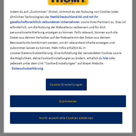
Filter
Sortierung
Indem du auf „Zustimmen“ klickst, stimmst du der Nutzung von Cookies (oder
ähnlichen Technologien) der
Nestlé Deutschland AG und mit ihr
gesellschaftsrechtlich verbundenen Unternehmen
sowie ihren Partnern zu. Dies ist
Rezepte
6
erforderlich, um die Nutzung der Webseite zu verbessern und für dich
personalisierte Werbung anzeigen zu können. Falls relevant, können auch die
Daten aus deinem Verhalten auf der Webseite mit den Daten aus deinem
Benutzerkonto kombiniert werden, um dir relevantere Inhalte anzeigen und
zukommen lassen zu können. Mehr Infos erhältst du in
unserer Datenschutzerklärung. Eine Aufstellung der verwendeten Cookies sowie
die Möglichkeit, deine Cookie-Einstellungen zu ändern, erhältst du
hier
oder
jederzeit unter dem Link "Cookie-Einstellungen" auf dieser Website.
Datenschutzerklärung
Cookie-Einstellungen
Zustimmen
Blattsalat mit gebratenem Lachsfilet
Nicht essentielle Cookies ablehnen
24 Min
Mittel